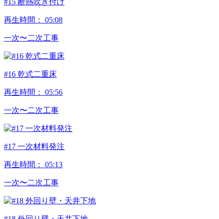
#15 断熱吹き付け
再生時間：
05:08
⼀次〜⼆次⼯事
#16 乾式二重床
再生時間：
05:56
⼀次〜⼆次⼯事
#17 一次材料発注
再生時間：
05:13
⼀次〜⼆次⼯事
#18 外回り壁・天井下地