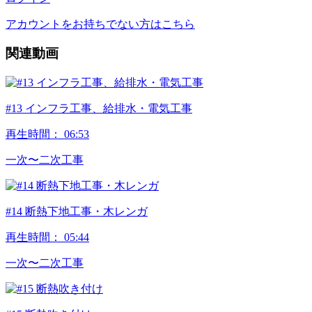
アカウントをお持ちでない方はこちら
関連動画
#13 インフラ工事、給排水・電気工事
再生時間：
06:53
⼀次〜⼆次⼯事
#14 断熱下地工事・木レンガ
再生時間：
05:44
⼀次〜⼆次⼯事