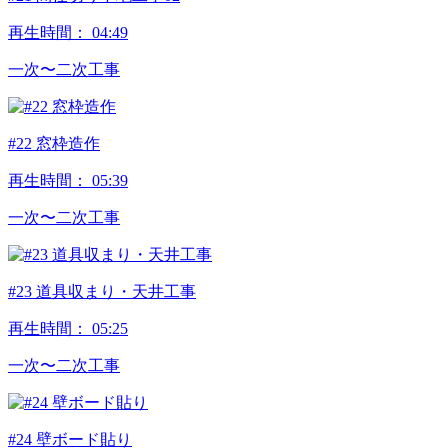
再生時間：
04:49
⼀次〜⼆次⼯事
#22 窓枠造作
再生時間：
05:39
⼀次〜⼆次⼯事
#23 道具収まり・天井工事
再生時間：
05:25
⼀次〜⼆次⼯事
#24 壁ボード貼り