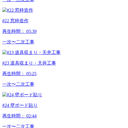
#22 窓枠造作
再生時間：
05:39
⼀次〜⼆次⼯事
#23 道具収まり・天井工事
再生時間：
05:25
⼀次〜⼆次⼯事
#24 壁ボード貼り
再生時間：
02:44
⼀次〜⼆次⼯事