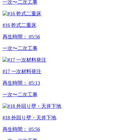
⼀次〜⼆次⼯事
#16 乾式二重床
再生時間：
05:56
⼀次〜⼆次⼯事
#17 一次材料発注
再生時間：
05:13
⼀次〜⼆次⼯事
#18 外回り壁・天井下地
再生時間：
05:56