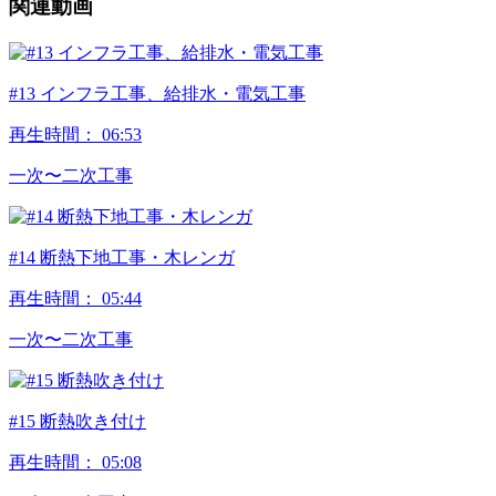
関連動画
#13 インフラ工事、給排水・電気工事
再生時間：
06:53
⼀次〜⼆次⼯事
#14 断熱下地工事・木レンガ
再生時間：
05:44
⼀次〜⼆次⼯事
#15 断熱吹き付け
再生時間：
05:08